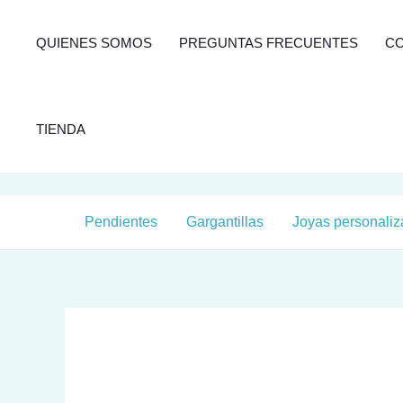
Ir
al
QUIENES SOMOS
PREGUNTAS FRECUENTES
C
contenido
TIENDA
Pendientes
Gargantillas
Joyas personali