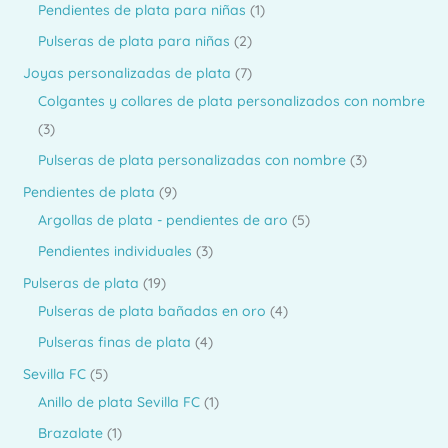
o
r
p
1
Pendientes de plata para niñas
1
s
o
t
c
u
d
o
r
p
2
Pulseras de plata para niñas
2
s
o
t
c
u
d
o
r
p
7
Joyas personalizadas de plata
7
s
o
t
c
u
d
o
r
p
Colgantes y collares de plata personalizados con nombre
s
o
t
c
u
d
o
3
r
3
s
o
t
c
u
d
p
o
3
Pulseras de plata personalizadas con nombre
3
s
o
t
c
u
r
d
p
9
Pendientes de plata
9
o
t
c
o
u
r
p
5
Argollas de plata - pendientes de aro
5
o
t
d
c
o
r
p
3
Pendientes individuales
3
o
u
t
d
o
r
p
1
Pulseras de plata
19
s
c
o
u
d
o
r
9
4
Pulseras de plata bañadas en oro
4
t
s
c
u
d
o
p
p
4
Pulseras finas de plata
4
o
t
c
u
d
r
r
p
5
Sevilla FC
5
s
o
t
c
u
o
o
r
p
1
Anillo de plata Sevilla FC
1
s
o
t
c
d
d
o
r
p
1
Brazalate
1
s
o
t