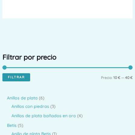
Filtrar por precio
FILTRAR
P
P
Precio:
10 €
—
40 €
r
r
e
e
6
Anillos de plata
6
c
c
p
3
Anillos con piedras
3
i
i
r
p
4
Anillos de plata bañados en oro
4
o
o
o
r
p
5
Betis
5
d
o
r
p
1
Anillo de plata Betis
1