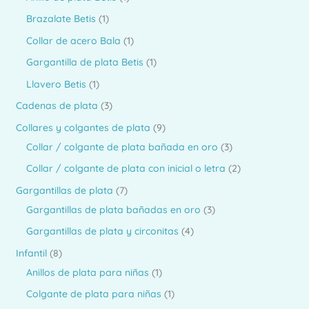
í
á
u
d
o
r
p
1
Brazalate Betis
1
n
x
c
u
d
o
r
p
1
Collar de acero Bala
1
i
i
t
c
u
d
o
r
p
1
Gargantilla de plata Betis
1
o
t
c
u
d
o
r
p
1
Llavero Betis
1
s
o
o
o
t
c
u
d
o
r
p
3
Cadenas de plata
3
s
o
t
c
u
d
o
r
p
9
Collares y colgantes de plata
9
s
o
t
c
u
d
o
r
p
3
Collar / colgante de plata bañada en oro
3
s
o
t
c
u
d
o
r
p
2
Collar / colgante de plata con inicial o letra
2
o
t
c
u
d
o
r
p
7
Gargantillas de plata
7
o
t
c
u
d
o
r
p
3
Gargantillas de plata bañadas en oro
3
o
t
c
u
d
o
r
p
4
Gargantillas de plata y circonitas
4
o
t
c
u
d
o
r
p
8
Infantil
8
o
t
c
u
d
o
r
p
1
Anillos de plata para niñas
1
s
o
t
c
u
d
o
r
p
1
Colgante de plata para niñas
1
s
o
t
c
u
d