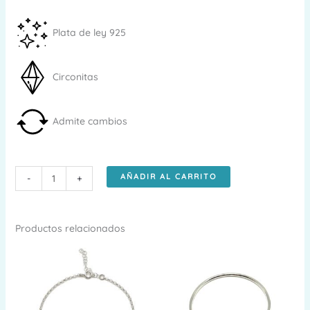
Plata de ley 925
Circonitas
Admite cambios
Pulsera
AÑADIR AL CARRITO
-
+
finas
de
plata
Productos relacionados
Reyna
cantidad