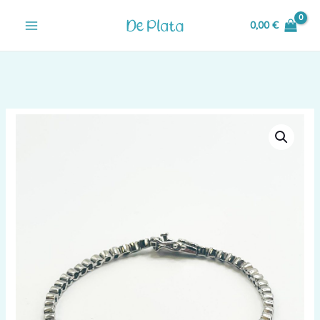
Ir
0,00
€
al
contenido