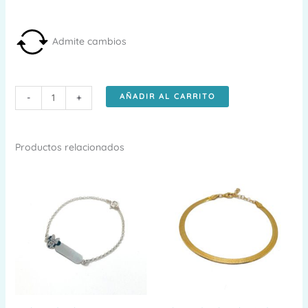
Admite cambios
Pulseras
AÑADIR AL CARRITO
-
+
infinito
cantidad
Productos relacionados