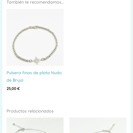
con
También te recomendamos…
circonitas
Estrella
cantidad
Pulsera finas de plata Nudo
de Bruja
25,00
€
Productos relacionados