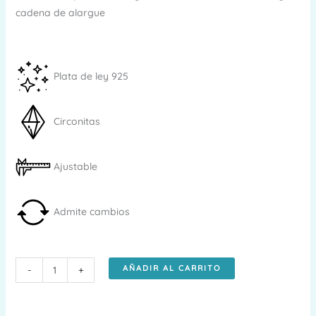
cadena de alargue
Plata de ley 925
Circonitas
Ajustable
Admite cambios
Tobillera
AÑADIR AL CARRITO
-
+
de
plata