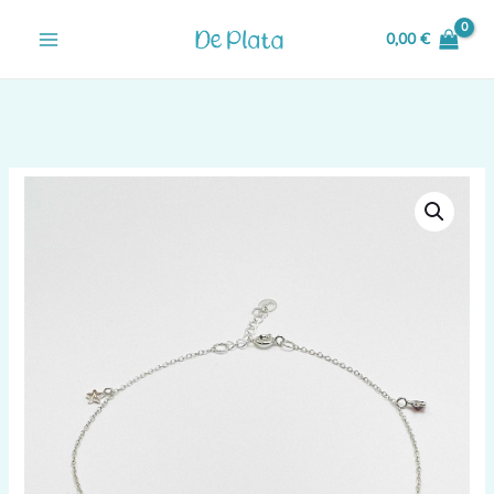
Ir
0,00
€
al
contenido